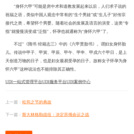
“身怀六甲”可能是房中术和道教发展起来以后，人们求子说的
祝福之语，类似中国人观念中常有的“生个男娃”或“生儿子”好传宗
接代之类，希望怀个男婴。随着社会的发展及语言的演变，这类“专
指”就慢慢演变成“泛指”，怀孕也就通称为“身怀六甲”了。
不过“《隋书·经籍志三》中的《六甲贯胎书》。谓妇女身怀胎
儿。传说中甲子、甲寅、甲辰、甲午、甲申、甲戌六个甲日，是上
天创造万物的日子，也是妇女最易受孕的日子。故称女子怀孕为身
怀六甲”这种说法也不能排除其正确性。
UDI一站式管理平台
UDI服务平台
UDI案例中心
上一篇：
松筠之节的典故
下一篇：
斯大林格勒战役：决定苏俄命运之战