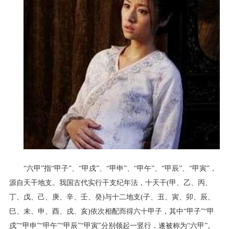
“六甲”指“甲子”、“甲戌”、“甲申”、“甲午”、“甲辰”、“甲寅”，
源自天干地支。我国古代实行干支纪年法，十天干(甲、乙、丙、
丁、戊、己、庚、辛、壬、癸)与十二地支(子、丑、寅、卯、辰、
巳、未、申、酉、戌、亥)依次相配而得六十甲子，其中“甲子”“甲
戌”“甲申”“甲午”“甲辰”“甲寅”分别领起一竖行，遂被称为“六甲”。