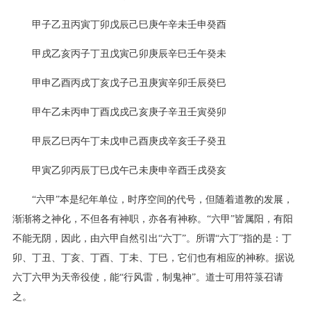
甲子乙丑丙寅丁卯戊辰己巳庚午辛未壬申癸酉
甲戌乙亥丙子丁丑戊寅己卯庚辰辛巳壬午癸未
甲申乙酉丙戌丁亥戊子己丑庚寅辛卯壬辰癸巳
甲午乙未丙申丁酉戊戌己亥庚子辛丑壬寅癸卯
甲辰乙巳丙午丁未戊申己酉庚戌辛亥壬子癸丑
甲寅乙卯丙辰丁巳戊午己未庚申辛酉壬戌癸亥
“六甲”本是纪年单位，时序空间的代号，但随着道教的发展，
渐渐将之神化，不但各有神职，亦各有神称。“六甲”皆属阳，有阳
不能无阴，因此，由六甲自然引出“六丁”。所谓“六丁”指的是：丁
卯、丁丑、丁亥、丁酉、丁未、丁巳，它们也有相应的神称。据说
六丁六甲为天帝役使，能“行风雷，制鬼神”。道士可用符箓召请
之。