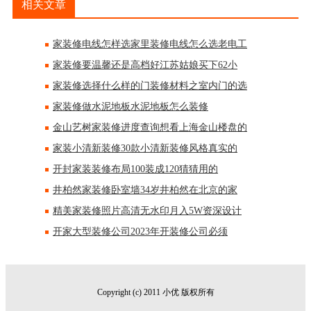
相关文章
家装修电线怎样选家里装修电线怎么选老电工
家装修要温馨还是高档好江苏姑娘买下62小
家装修选择什么样的门装修材料之室内门的选
家装修做水泥地板水泥地板怎么装修
金山艺树家装修进度查询想看上海金山楼盘的
家装小清新装修30款小清新装修风格真实的
开封家装装修布局100装成120猜猜用的
井柏然家装修卧室墙34岁井柏然在北京的家
精美家装修照片高清无水印月入5W资深设计
开家大型装修公司2023年开装修公司必须
Copyright (c) 2011 小优 版权所有