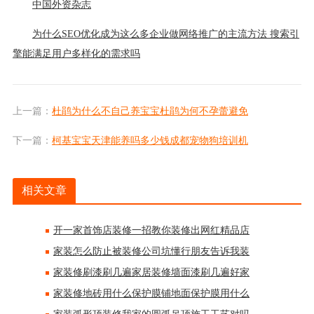
中国外资杂志
为什么SEO优化成为这么多企业做网络推广的主流方法 搜索引
擎能满足用户多样化的需求吗
上一篇：
杜鹃为什么不自己养宝宝杜鹃为何不孕蕾避免
下一篇：
柯基宝宝天津能养吗多少钱成都宠物狗培训机
相关文章
开一家首饰店装修一招教你装修出网红精品店
家装怎么防止被装修公司坑懂行朋友告诉我装
家装修刷漆刷几遍家居装修墙面漆刷几遍好家
家装修地砖用什么保护膜铺地面保护膜用什么