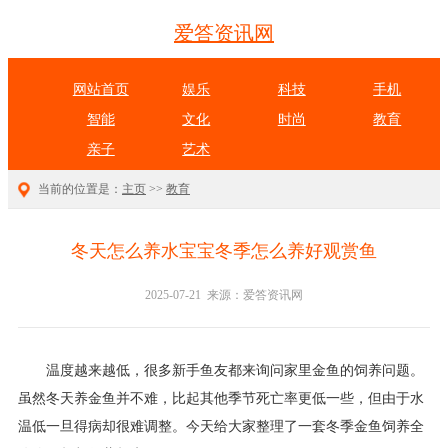
爱答资讯网
网站首页
娱乐
科技
手机
智能
文化
时尚
教育
亲子
艺术
当前的位置是：
主页
>>
教育
冬天怎么养水宝宝冬季怎么养好观赏鱼
2025-07-21 来源：爱答资讯网
温度越来越低，很多新手鱼友都来询问家里金鱼的饲养问题。
虽然冬天养金鱼并不难，比起其他季节死亡率更低一些，但由于水
温低一旦得病却很难调整。今天给大家整理了一套冬季金鱼饲养全