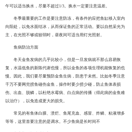
午可以适当换水，尽量不超过1/3。换水一定要注意温差。
冬季最重要的工作是要注意防冻，有条件的应把鱼缸移入室内
向阳处，以免水面结冰，从而保证鱼的正常活动。要以自然采光为
主，在光照不够或较弱时，昼夜间可适当用灯光照射。
鱼病防治方面
冬天金鱼发病的几乎比较小，但是一旦发病就不那么容易恢
复，水温低鱼的新陈代谢也慢，所以金鱼的各项生理机能恢复的也
慢。因此，我们要尽量预防金鱼生病，防患于未然。比如冬季注意
千万不要网兜捞鱼碰伤金鱼，操作时要少捞少碰，防止鱼体表损
伤、出血、脱鳞，以杜绝水霉病、白点病的传播（得此病的金鱼难
以治疗），以免造成更大的损失。
常见的有鱼体白膜、溃烂、鱼尾充血、感冒、炸鳞、粘液增多
等等，这里首要注意的是调水。不少鱼病是长时间不