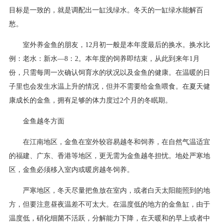
目标是一致的，就是调配出一缸浅绿水。冬天的一缸绿水能解百
愁。
室外养金鱼的朋友，12月初一般是本年度最后的换水。换水比
例：老水：新水—8：2。本年度的饲养即结束，从此到来年1月
份，只需每周一次确认饲育水的状况以及金鱼的健康。在温暖的日
子里也会发生水温上升的情况，但并不需要给金鱼喂食。在夏天健
康成长的金鱼，拥有足够的体力度过2个月的冬眠期。
金鱼越冬方面
在江南地区，金鱼在室外较容易越冬和饲养，在自然气温适宜
的福建、广东、香港等地区，更无需为金鱼越冬担忧。地处严寒地
区，金鱼必须移入室内或暖房越冬饲养。
严寒地区，冬天尽量把鱼放在室内，或者白天太阳能照到的地
方，但要注意昼夜温差不可太大。在温度低的地方的金鱼缸，由于
温度低，硝化细菌不活跃，分解能力下降，在天暖和的早上或者中