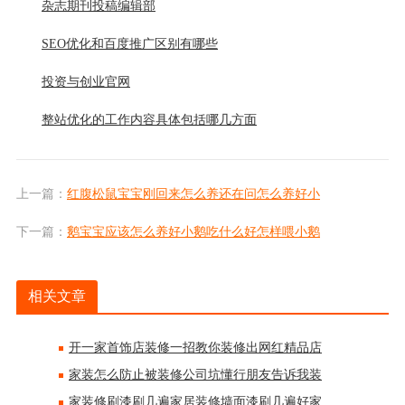
杂志期刊投稿编辑部
SEO优化和百度推广区别有哪些
投资与创业官网
整站优化的工作内容具体包括哪几方面
上一篇：
红腹松鼠宝宝刚回来怎么养还在问怎么养好小
下一篇：
鹅宝宝应该怎么养好小鹅吃什么好怎样喂小鹅
相关文章
开一家首饰店装修一招教你装修出网红精品店
家装怎么防止被装修公司坑懂行朋友告诉我装
家装修刷漆刷几遍家居装修墙面漆刷几遍好家