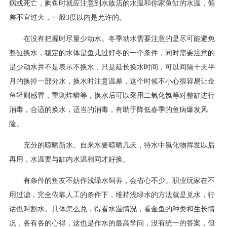
病或死亡，购鱼时就应注意到水族店的水温和你家鱼缸的水温，偏
差不宜过大，一般3度以内是允许的。
在没有把握时尽量少动水。冬季动水需要注意的是尽可能避免
整缸换水，稳定的水体是鱼儿过好冬的一个条件，同时需要注意的
是少动水并不是表示不换水，只是延长换水时间，可以间隔十天半
月的换掉一部分水，换水时注意温差，这个时候不小心很容易让金
鱼轻则感冒，重则炸鳞等，换水后可以采用二氧化氯等对整缸进行
消毒，合适的换水，适当的消毒，有助于降低春季的鱼病爆发风
险。
充分的晾晒新水。自来水要晾晒几天，待水中氯化物挥发以后
再用，水温要与缸内水温相同才好换。
有条件的鱼友不妨作浅绿水饲养，会省心不少。职业玩家在不
用过滤，完全依靠人工的条件下，维持浅绿水的方法就是兑水，行
话也叫割水。具体怎么兑，得看水温情况，看金鱼的种类和生长情
况，各有各的心得，这也是作水的最高学问，没有统一的答案，但