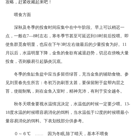
攻略，赶紧收藏起来吧！
喂食方面
深秋及冬季的投食时间应集中在中午阶段。早上可以稍迟一
点，一般在7—8时左右，寒冬季节甚至可延迟到10时前后投喂。即
使鱼群觅食明显，也应在下午3时左右做最后的少量投食为好。11
月以后，水温明显下降，金鱼的食欲有减退趋势，切忌在傍晚大量
投食，否则极易引起肠炎沉底。
冬季的鱼缸鱼盆中应当多留些绿苔，充当金鱼的辅助食物。参
见刘景春先生所言：冬初万勿刷苔太甚，要保留附于盆帮內层之
苔，使能制氧，则在金鱼入室时，精神充沛，有利于安全越冬。
秋冬天喂食要视水温情况决定，水温低的时候一定要少喂。13-
18度水温的时候喂容易消化的饵料，当水温低于12度的时候喂最小
量容易消化的饵料。下表划线部分供参考。
０～６℃ …… 因为冬眠,除了晴天，基本不喂食